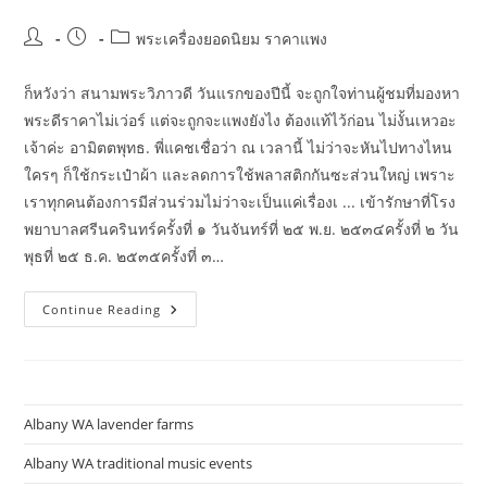
Post
Post
Post
พระเครื่องยอดนิยม ราคาแพง
author:
published:
category:
ก็หวังว่า สนามพระวิภาวดี วันแรกของปีนี้ จะถูกใจท่านผู้ชมที่มองหา
พระดีราคาไม่เว่อร์ แต่จะถูกจะแพงยังไง ต้องแท้ไว้ก่อน ไม่งั้นเหวอะ
เจ้าค่ะ อามิตตพุทธ. พี่แคชเชื่อว่า ณ เวลานี้ ไม่ว่าจะหันไปทางไหน
ใครๆ ก็ใช้กระเป๋าผ้า และลดการใช้พลาสติกกันซะส่วนใหญ่ เพราะ
เราทุกคนต้องการมีส่วนร่วมไม่ว่าจะเป็นแค่เรื่องเ ... เข้ารักษาที่โรง
พยาบาลศรีนครินทร์ครั้งที่ ๑ วันจันทร์ที่ ๒๕ พ.ย. ๒๕๓๔ครั้งที่ ๒ วัน
พุธที่ ๒๕ ธ.ค. ๒๕๓๕ครั้งที่ ๓…
Four
Continue Reading
เหรียญ
พระ
เครื่อง
ยอด
นิยม
ของ
ภาค
Albany WA lavender farms
ใต้
ราคา
บูชา
Albany WA traditional music events
หลัก