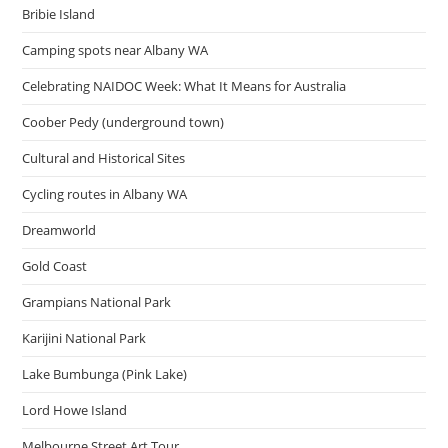
หมื่น
Bribie Island
ถึง
ล้าน
บาท
Camping spots near Albany WA
Celebrating NAIDOC Week: What It Means for Australia
Coober Pedy (underground town)
Cultural and Historical Sites
Cycling routes in Albany WA
Dreamworld
Gold Coast
Grampians National Park
Karijini National Park
Lake Bumbunga (Pink Lake)
Lord Howe Island
Melbourne Street Art Tour