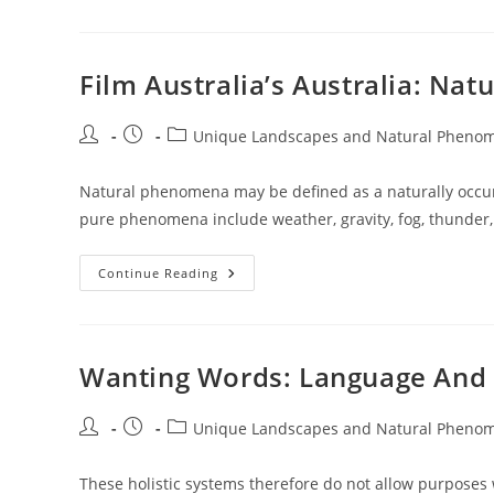
Language
And
Panorama
Film Australia’s Australia: Nat
Post
Post
Post
Unique Landscapes and Natural Pheno
author:
published:
category:
Natural phenomena may be defined as a naturally occu
pure phenomena include weather, gravity, fog, thunder, 
Film
Continue Reading
Australia’s
Australia:
Natural
Landscape,
The
Wanting Words: Language And
Post
Post
Post
Unique Landscapes and Natural Pheno
author:
published:
category:
These holistic systems therefore do not allow purposes 