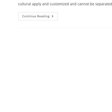
cultural apply and customized and cannot be separated
Wanting
Continue Reading
Words:
Language
And
Landscape