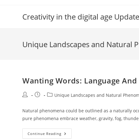
Skip
to
Creativity in the digital age Upd
content
Unique Landscapes and Natural
Wanting Words: Language And
Post
Post
Post
Unique Landscapes and Natural Pheno
author:
published:
category:
Natural phenomena could be outlined as a naturally oc
pure phenomena embrace weather, gravity, fog, thunder,
Wanting
Continue Reading
Words: