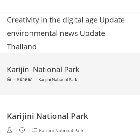
Skip
to
Creativity in the digital age Update
content
environmental news Update
Thailand
Karijini National Park
>
หน้าหลัก
>
Karijini National Park
Karijini National Park
Post
Post
Post
Karijini National Park
author:
published:
category: