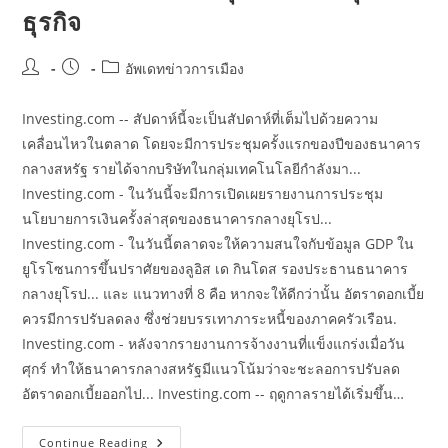
ธุรกิจ
Post
Post
Post
อัพเดทข่าวการเมือง
author:
published:
category:
Investing.com -- สัปดาห์นี้จะเป็นสัปดาห์ที่เต็มไปด้วยความ
เคลื่อนไหวในตลาด โดยจะมีการประชุมครั้งแรกของปีของธนาคาร
กลางสหรัฐ รายได้จากบริษัทในกลุ่มเทคโนโลยีกำลังมา...
Investing.com - ในวันนี้จะมีการเปิดเผยรายงานการประชุม
นโยบายการเงินครั้งล่าสุดของธนาคารกลางยุโรป...
Investing.com - ในวันนี้ตลาดจะให้ความสนใจกับข้อมูล GDP ใน
ยูโรโซนการขึ้นปราศัยของลูอิส เด กินโดส รองประธานธนาคาร
กลางยุโรป... และ แนวทางที่ 8 คือ หากจะให้ดีกว่านั้น อัตราดอกเบี้ย
ควรมีการปรับลดลง ซึ่งช่วยบรรเทาภาระหนี้ของภาคครัวเรือน.
Investing.com - หลังจากรายงานการจ้างงานที่แข็งแกร่งเมื่อวัน
ศุกร์ ทำให้ธนาคารกลางสหรัฐมีแนวโน้มว่าจะชะลอการปรับลด
อัตราดอกเบี้ยออกไป... Investing.com -- ฤดูกาลรายได้เริ่มขึ้น…
ข่าว
Continue Reading