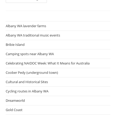
เศรษฐกิจ
วัน
นี้
ความ
เคลื่อนไหว
การ
เงิน
Albany WA lavender farms
การ
ลงทุน
ราคา
Albany WA traditional music events
ทอง
ราคา
Bribie Island
น้ำมัน
บท
วิเคราะห์
Camping spots near Albany WA
ธุรกิจ
โดย
Celebrating NAIDOC Week: What It Means for Australia
กรุงเทพ
ธุรกิจ
Coober Pedy (underground town)
Cultural and Historical Sites
Cycling routes in Albany WA
Dreamworld
Gold Coast