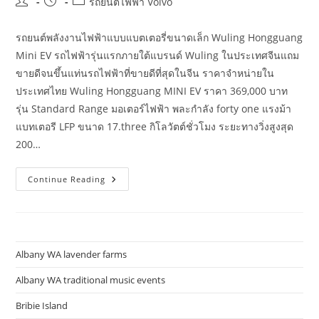
Post
Post
Post
รถยนต์ไฟฟ้า Volvo
author:
published:
category:
รถยนต์พลังงานไฟฟ้าแบบแบตเตอรี่ขนาดเล็ก Wuling Hongguang
Mini EV รถไฟฟ้ารุ่นแรกภายใต้แบรนด์ Wuling ในประเทศจีนแถม
ขายดีจนขึ้นแท่นรถไฟฟ้าที่ขายดีที่สุดในจีน ราคาจำหน่ายใน
ประเทศไทย Wuling Hongguang MINI EV ราคา 369,000 บาท
รุ่น Standard Range มอเตอร์ไฟฟ้า พละกำลัง forty one แรงม้า
แบทเตอรี LFP ขนาด 17.three กิโลวัตต์ชั่วโมง ระยะทางวิ่งสูงสุด
200…
รวม
Continue Reading
10
รถไฟฟ้า
ราคา
ถูก
สุด
ไม่
เกิน
Albany WA lavender farms
1
ล้าน
บาท
Albany WA traditional music events
ใน
ไทย
Bribie Island
มี
รุ่น