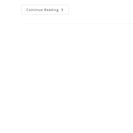
‘โปรแกรม
Continue Reading
ฟุตบอล
ยูโร
2024’
รอบ
คัด
เลือก
วัน
นี้
Sixteen
ต
ค
Sixty
Six