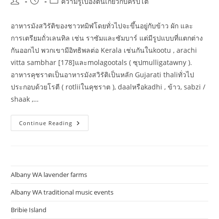
Post
Post
Post
ความรู้เบื้องต้นเกี่ยวกับคริปโต
author:
published:
category:
อาหารมังสวิรัติของชาวทมิฬโดยทั่วไปจะขึ้นอยู่กับข้าว ผัก และ
การเตรียมถั่วเลนทิล เช่น ราซัมและซัมบาร์ แต่มีรูปแบบที่แตกต่าง
กันออกไป พวกเขามีอิทธิพลต่อ Kerala เช่นกันในkootu , arachi
vitta sambhar [178]และmolagootals ( ซุปmulligatawny ).
อาหารคุชราตเป็นอาหารมังสวิรัติเป็นหลัก Gujarati thaliทั่วไป
ประกอบด้วยโรตี ( rotliiในคุชราต ), daalหรือkadhi , ข้าว, sabzi /
shaak ,…
ราย
Continue Reading
ชื่อ
อาหาร
อินเดีย
อาหาร
อินเดีย
ตาม
ภูมิภาค
Albany WA lavender farms
และ
ดู
สิ่ง
Albany WA traditional music events
นี้
ด้วย
Bribie Island