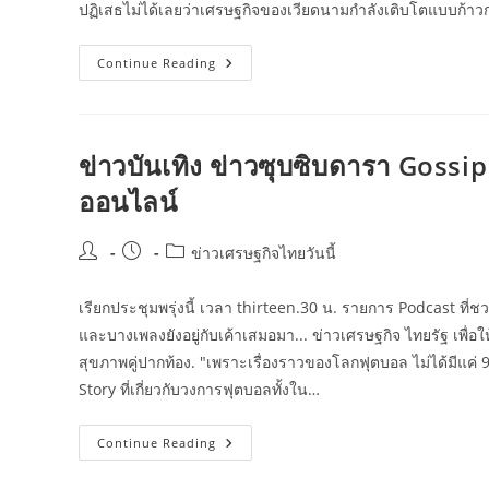
ปฏิเสธไม่ได้เลยว่าเศรษฐกิจของเวียดนามกำลังเติบโตแบบก้าว
ข่าว
Continue Reading
การ
เงิน
การ
ลงทุน
หุ้น
ทอง
ข่าวบันเทิง ข่าวซุบซิบดารา Gossi
น้ำมัน
ข่าว
ออนไลน์
เพื่อ
ความ
มั่งคั่ง
Post
Post
Post
ข่าวเศรษฐกิจไทยวันนี้
author:
published:
category:
เรียกประชุมพรุ่งนี้ เวลา thirteen.30 น. รายการ Podcast ที่
และบางเพลงยังอยู่กับเค้าเสมอมา... ข่าวเศรษฐกิจ ไทยรัฐ เพื่อใ
สุขภาพคู่ปากท้อง. "เพราะเรื่องราวของโลกฟุตบอล ไม่ได้มีแค่ 
Story ที่เกี่ยวกับวงการฟุตบอลทั้งใน…
ข่าว
Continue Reading
บันเทิง
ข่าว
ซุบซิบ