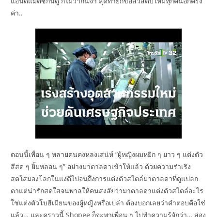
แอนด์แมตซ์กันดู ก็ไม่ว่ากันจ้า สุดท้ายก็ขอสวัสดีปีใหม่ทุกคนอีกครั้ง
ค่า..
ตอนนี้เพื่อน ๆ หลายคนคงหลงเสน่ห์ “ผู้หญิงผมหยิก ๆ ยาว ๆ แต่งตัว
สีสด ๆ ยิ้มหลอน ๆ” อย่างมาตาลดาเข้าให้แล้ว ด้วยความร่าเริง
สดใสมองโลกในแง่ดีไปจนถึงการแต่งตัวสไตล์มาตาลดาที่ดูแปลก
ตาแต่น่ารักสดใสจนพาลให้คนสงสัยว่ามาตาลดาแต่งตัวสไตล์อะไร
ใช่แต่งตัวโบฮีเมียนของผู้หญิงหรือเปล่า ต้องบอกเลยว่าคำตอบคือใช่
แล้ว… และคราวนี้ Shopee ก็จะพาเพื่อน ๆ ไปทำความรู้จักว่า… ส่อง