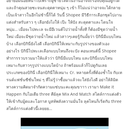
อย่ายอมน้อยหน้าไปเพราะผู้ชายโสดในงานอาจจะรอจีบคุณอยู่ก็ได้
และถ้าคุณสวยซะจนสะดุดตาหนุ่ม ๆ เข้า ก็ไม่แน่ว่าอาจจะได้กลาย
เป็นเจ้าสาวในอีกไม่ช้านี้ก็ได้ วันนี้ Shopee มีวิธีการเลือกชุดไปงาน
แต่งสำหรับสาว ๆ เลือกยังไงให้ เป๊ะ ให้ปัง สะดุดตาและโดนใจ
หนุ่ม… เมื่อจะไปทะเล จะมีอีเวนต์ไปว่ายน้ำทั้งที ก็ต้องมีชุดว่ายน้ำ
ใหม่ เมื่อจะมีชุดว่ายน้ำใหม่ แล้วสาวๆเคยรู้กันมั้ยว่า บิกินี่มีแบบไหน
บ้าง เลือกบิกินี่ยังไงดี เลือกบิกินี่ให้เหมาะกับรูปร่างของตัวเอง
อย่างไร บิกินี่ไปทะเลเลือกแบบไหนถึงจะปัง คอนเทนต์นี้ Shopee
ทำการรวบรวมมาให้แล้วว่า บิกินี่มีแบบไหน และบิกินี่แบบไหน
เหมาะกับสาวๆรูปร่างแบบใดบ้าง ถ้าพร้อมแล้วก็ไปดูกันเลย
ประเภทของบิกินี่ เลือกบิกินี่ให้เหมาะ Cr. หลายครั้งที่ต้องช้ำใจ กับเท
รนด์แฟชั่นซีซั่นใหม่ ๆ ที่ไม่รู้ว่าซื้อมาแล้วจะใส่ยังไงดี อย่าให้ลิมิต
ทางความคิดมาจำกัดความแซ่บนะคะคุณขาาา เรามา Make it
Happen กับไอเดีย three คีย์ลุค Mix And Match สไตล์การแต่งตัว
ให้เข้ากับมู้ดและโอกาส บูสท์พลังความมั่นใจ ลุคไหนก็เริ่ดกับ three
สไตล์การแต่งตัวนี้เลยยย…