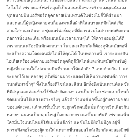
ไปไม่ได้ เพราะแอร์พอร์ตลุคก็เป็นส่วนหนึ่งของทริปของคุณนั่นเอง
ชุดสนามบินแอร์พอร์ตลุคกลายเป็นเทรนด์ในช่วงไม่กี่ปีที่ผ่านมา
และตอนนี้ผู้หญิงหลายคนก็มองหาเสื้อผ้าที่ใส่สบายแต่มีสไตล์เพื่อ
สวมใส่ขณะเดินทาง ชุดแอร์พอร์ตลุคที่ดีควรสวมใส่สบายพอที่จะทน
ต่อการนั่งและเดิน หรือนอนเป็นเวลานานๆได้ ให้ความอบอุ่นได้ดี
เพราะบนเครื่องบินมักจะหนาว ในขณะเดียวกันก็ต้องดูทันสมัยพอที่
จะสร้างความโดดเด่นมีสไตล์ให้คุณได้ ในบทความนี้ เราจะแบ่งปัน
ไอเดียเครื่องแต่งกายแอร์พอร์ตลุคที่ดูดีมีสไตล์และทันสมัยสำหรับผู้
หญิงที่จะสวมใส่ไปสนามบินที่รวมมาให้แล้วถึง 7 แบบด้วยกัน 1. แต่
จะบอกไว้เลยหลายๆ ครั้งที่ผ่านมาจะแสดงให้เห็นว่าแฟชั่นคือ “การ
วนกลับมาซ้ำๆ” ทั้งในเรื่องดีไซน์และสีสัน อีกทั้งยังเป็นเทรนด์แฟชั่น
ที่มีสนุกและค่อนข้างไร้ขีดจำกัดต่างๆ เอาเป็นว่าใครชอบแบบไหนก็
จัดแบบนั้นได้เลย เพราะจริงๆ แล้วคำว่าแฟชั่นก็ขึ้นอยู่กับความชอบ
ของแต่ละคน แล้วแฟชั่นนั้นๆ จะถูกจริตคนอื่นมั้ย ถ้าถูกจริตเดียวกัน
หลายๆ คนจนเป็นกลุ่มใหญ่ ก็จะกลายกระแสขึ้นมาทันที เพราะฉนั้น
ใครมั่นใจแบบไหนก็ใส่แบบนั้นดีกว่า แฟชั่นไม่มีผิดไม่มีถูก อยู่ที่
ความพึงพอใจของผู้สวมใส่ แต่หากชื่นชอบสไตล์เดียวกันจะลองมิกซ์