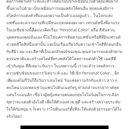
ต่อการคิดวิเคราะห์และทำให้คนรอบข้างเชื่อมั่นในตัวคุณเพิ่มมาก
ขึ้นตามไปด้วย เป็นเหมือนการมอบพลังให้คนอื่น ทุกคนคงมีการ
สไตล์การแต่งตัวที่บ่งบอกความเป็นตัวเองอยู่แล้ว… ในโลกแห่ง
แฟชั่นและความงามที่เปลี่ยนแปลงตลอดเวลา เทรนด์หนึ่งที่มาแรง
ในเอเชียช่วงนี้คือแนวคิดเรื่อง “Personal Color” หรือ สีสันส่วน
บุคคลของคุณนั่นเอง นี่ไม่ใช่แค่การติดตามแฟชั่นหรือสีที่อินเทรนด์
ล่าสุดสีใดสีหนึ่งเท่านั้น แต่เป็นเรื่องเกี่ยวกับความเข้าใจสีที่กลมกลืน
กับสีผิว ผม และสีตาที่เป็นเอกลักษณ์ของคุณ คุณสามารถแต่งตัวตาม
ธรรมชาติและสร้างสไตล์ที่ทรงพลังได้โดยการแต่งตัวใช้ เฉดสีที่
เข้ากับคุณ สีที่เหมาะกับเรา ในบทความนี้ เราจะสำรวจหลักการ
ความซับซ้อนของการวิเคราะห์ และ วิธีเช็ก Personal Color… อีก
เพียงแค่ไม่กี่วันก็ถึงวันวาเลนไทน์ วันแห่งความรักกันแล้วว สาว ๆ
คนไหนวางแพลนชวนแฟนไปดินเนอร์หรู ท่ามกลางบรรยากาศสุด
แสนโรแมนติก เชื่อว่าผู้หญิงหลายคนคงกลุ่มใจไม่น้อยในการเลือก
ชุดว่าจะแต่งตัวยังไงดี เพื่อให้ตัวเองสวย ดูดี และสร้างความประทับ
ใจให้กับหนุ่ม ๆ ก็เพราะว่าไปดินเนอร์ทั้งทีจะให้แต่งตัวธรรมดาได้ไง
จริงไหม?