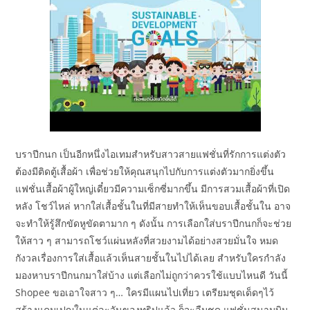
บราปีกนก เป็นอีกหนึ่งไอเทมสำหรับสาวสายแฟชั่นที่รักการแต่งตัว
ต้องมีติดตู้เสื้อผ้า เพื่อช่วยให้คุณสนุกไปกับการแต่งตัวมากยิ่งขึ้น
แฟชั่นเสื้อผ้าผู้ใหญ่เดี๋ยวมีความเซ็กซี่มากขึ้น มีการสวมเสื้อผ้าที่เปิด
หลัง โชว์ไหล่ หากใส่เสื้อชั้นในที่มีสายทำให้เห็นขอบเสื้อชั้นใน อาจ
จะทำให้รู้สึกขัดหูขัดตามาก ๆ ดังนั้น การเลือกใส่บราปีกนกก็จะช่วย
ให้สาว ๆ สามารถโชว์แผ่นหลังที่สวยงามได้อย่างสวยมั่นใจ หมด
กังวลเรื่องการใส่เสื้อแล้วเห็นสายชั้นในไปได้เลย สำหรับใครกำลัง
มองหาบราปีกนกมาใส่บ้าง แต่เลือกไม่ถูกว่าควรใช้แบบไหนดี วันนี้
Shopee ขอเอาใจสาว ๆ… ใครมีแผนไปเที่ยว เตรียมชุดเด็ดๆไว้
สร้างแคมเปญในแต่ละวันของทริปแล้ว ก็จะลืมชุด แฟชั่นสนามบิน