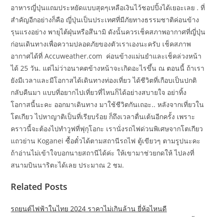
อาหารญี่ปุ่นแถมประหยัดแบบสุดๆเหลือเงินไว้ชอปปิ้งได้เยอะเลย . ที่
สำคัญอีกอย่างก็คือ ญี่ปุ่นเป็นประเทศที่มีภัยทางธรรมชาติค่อนข้าง
รุนแรงอย่าง พายุไต้ฝุ่นหรือสึนามิ ดังนั้นควรเช็คสภาพอากาศที่ญี่ปุ่น
ก่อนเดินทางเพื่อความปลอดภัยของตัวเราเองนะครับ เช็คสภาพ
อากาศได้ที่ Accuweather.com ค่อนข้างแม่นยำและเช็คล่วงหน้า
ได้ 25 วัน. แต่ไม่ว่าอนาคตข้างหน้าจะเกิดอะไรขึ้น ณ ตอนนี้ ถ้าเรา
ยังมีเวลาและมีโอกาสได้เดินทางท่องเที่ยว ได้ชีวิตที่เกือบเป็นปกติ
กลับคืนมา แบบที่อยากไปเที่ยวที่ไหนก็ได้อย่างสบายใจ อย่าทิ้ง
โอกาสนี้นะคะ ออกมาเดินทาง มาใช้ชีวิตกันเถอะ.. หลังจากเที่ยวใน
โตเกียว ไปหาญาติเป็นที่เรียบร้อย ก็ถึงเวลาตื่นเต้นอีกครั้ง เพราะ
คราวนี้จะต้องไปทำวูฟที่ฟุกุโอกะ เรานั่งรถไฟด่วนพิเศษจากโตเกียว
แถวย่าน Koganei ซื้อตั๋วได้ตามสถานีรถไฟ ตู้เขียวๆ ตามรูปนะคะ
ถ้าอ่านไม่เข้าใจบอกนายสถานีได้ค่ะ ให้เขามาช่วยกดให้ ไปลงที่
สนามบินนาริตะได้เลย ประมาณ 2 ชม.
Related Posts
รถยนต์ไฟฟ้าในไทย 2024 ราคาไม่เกินล้าน ยี่ห้อไหนดี