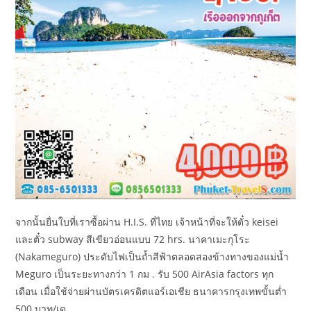
จากนั้นยื่นใบที่เราซื้อผ่าน H.I.S. ที่ไทย เจ้าหน้าที่จะให้ตั๋ว keisei
และตั๋ว subway สีเขียวอ่อนแบบ 72 hrs. นาคาเมะกุโระ
(Nakameguro) ประดับไฟเป็นถ้ำสีฟ้าตลอดสองข้างทางของแม่น้ำ
Meguro เป็นระยะทางกว่า 1 กม . รับ 500 AirAsia factors ทุก
เดือน เมื่อใช้จ่ายผ่านบัตรเครดิตแอร์เอเชีย ธนาคารกรุงเทพขั้นต่ำ
500 บาท/เด…