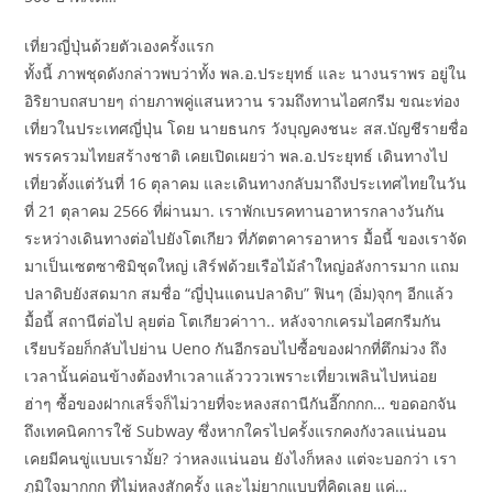
เที่ยวญี่ปุ่นด้วยตัวเองครั้งแรก
ทั้งนี้ ภาพชุดดังกล่าวพบว่าทั้ง พล.อ.ประยุทธ์ และ นางนราพร อยู่ใน
อิริยาบถสบายๆ ถ่ายภาพคู่แสนหวาน รวมถึงทานไอศกรีม ขณะท่อง
เที่ยวในประเทศญี่ปุ่น โดย นายธนกร วังบุญคงชนะ สส.บัญชีรายชื่อ
พรรครวมไทยสร้างชาติ เคยเปิดเผยว่า พล.อ.ประยุทธ์ เดินทางไป
เที่ยวตั้งแต่วันที่ 16 ตุลาคม และเดินทางกลับมาถึงประเทศไทยในวัน
ที่ 21 ตุลาคม 2566 ที่ผ่านมา. เราพักเบรคทานอาหารกลางวันกัน
ระหว่างเดินทางต่อไปยังโตเกียว ที่ภัตตาคารอาหาร มื้อนี้ ของเราจัด
มาเป็นเซตซาซิมิชุดใหญ่ เสิร์ฟด้วยเรือไม้ลำใหญ่อลังการมาก แถม
ปลาดิบยังสดมาก สมชื่อ “ญี่ปุ่นแดนปลาดิบ” ฟินๆ (อิ่ม)จุกๆ อีกแล้ว
มื้อนี้ สถานีต่อไป ลุยต่อ โตเกียวค่าาา.. หลังจากเครมไอศกรีมกัน
เรียบร้อยก็กลับไปย่าน Ueno กันอีกรอบไปซื้อของฝากที่ตึกม่วง ถึง
เวลานั้นค่อนข้างต้องทำเวลาแล้ววววเพราะเที่ยวเพลินไปหน่อย
ฮ่าๆ ซื้อของฝากเสร็จก็ไม่วายที่จะหลงสถานีกันอี๊กกกก… ขอดอกจัน
ถึงเทคนิคการใช้ Subway ซึ่งหากใครไปครั้งแรกคงกังวลแน่นอน
เคยมีคนขู่แบบเรามั้ย? ว่าหลงแน่นอน ยังไงก็หลง แต่จะบอกว่า เรา
ภูมิใจมากกก ที่ไม่หลงสักครั้ง และไม่ยากแบบที่คิดเลย แค่…