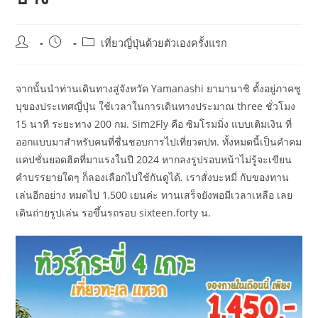
Post
Post
Post
เที่ยวญี่ปุ่นด้วยตัวเองครั้งแรก
author:
published:
category:
จากนั้นนำท่านเดินทางสู่จังหวัด Yamanashi ยามานาชิ ตั้งอยู่ภาคชู
บุของประเทศญี่ปุ่น ใช้เวลาในการเดินทางประมาณ three ชั่วโมง
15 นาที ระยะทาง 200 กม. Sim2Fly คือ ซิมโรมมิ่ง แบบเติมเงิน ที่
ออกแบบมาสำหรับคนที่ชื่นชอบการไปเที่ยวตปท. ทั้งหมดนี้เป็นคำคม
แคปชั่นยอดฮิตที่มาแรงในปี 2024 หากลงรูปรอบหน้าไม่รู้จะเขียน
คำบรรยายใดๆ ก็ลองเลือกไปใช้กันดูได้. เราสั่งบะหมี่ กับของทาน
เล่นอีกอย่าง หมดไป 1,500 เยนค่ะ ทานเสร็จยังพอมีเวลาเหลือ เลย
เดินถ่ายรูปเล่น รอขึ้นรถรอบ sixteen.forty น.