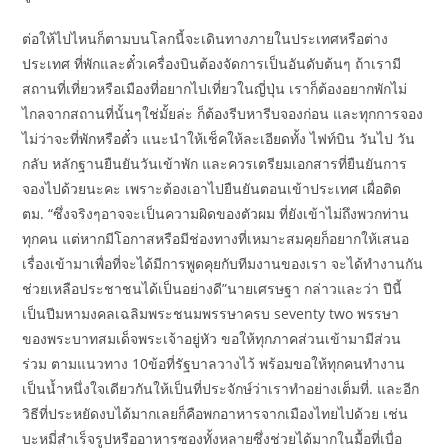
ต่อให้ไปไหนก็ตามบนโลกนี้จะเดินทางภายในประเทศหรือต่าง
ประเทศ ที่พักและตั๋วเครื่องบินต้องจัดการเป็นอันดับต้นๆ ถ้าเรามี
สถานที่เที่ยวหรือเมืองที่อยากไปเที่ยวในญี่ปุ่น เราก็ต้องอยากพักไม่
ไกลจากสถานที่นั้นๆใช่มั้ยล่ะ ก็ต้องรีบหารีบจองก่อน และทุกการจอง
ไม่ว่าจะที่พักหรือตั๋ว แนะนำให้เช็คให้ละเอียดทั้ง ไฟท์บิน วันไป วัน
กลับ หลักฐานยืนยันวันเข้าพัก และควรเตรียมเอกสารที่ยืนยันการ
จองไปด้วยนะคะ เพราะต้องเอาไปยืนยันตอนเข้าประเทศ เผื่อติด
ตม. “ซึ่งจริงๆอาจจะเป็นความผิดของตัวผม ที่ยังเข้าไม่ถึงพวกท่าน
ทุกคน แต่หากมีโอกาสหรือมีช่องทางที่เหมาะสมคุยก็อยากให้เสนอ
เรื่องเข้ามาเพื่อที่จะได้มีการพูดคุยกับทีมงานของเรา จะได้ทำงานกัน
ช่วยเหลือประชาชนได้เป็นอย่างดี”นายเศรษฐา กล่าวและว่า ปีนี้
เป็นปีมหามงคลเฉลิมพระชนมพรรษาครบ seventy two พรรษา
ของพระบาทสมเด็จพระเจ้าอยู่หัว ขอให้ทุกภาคส่วนเข้ามามีส่วน
ร่วม ตามแนวทาง 10ข้อที่รัฐบาลวางไว้ พร้อมขอให้ทุกคนทำงาน
เป็นน้ำหนึ่งใจเดียวกันให้เป็นที่ประจักษ์ว่าเราทำอย่างเต็มที่. และอีก
วิธีที่ประหยัดงบได้มากเลยก็คือพกอาหารจากเมืองไทยไปด้วย เช่น
บะหมี่สำเร็จรูปหรืออาหารซองทั้งหลายซึ่งช่วยได้มากในมื้อที่เบื่อ