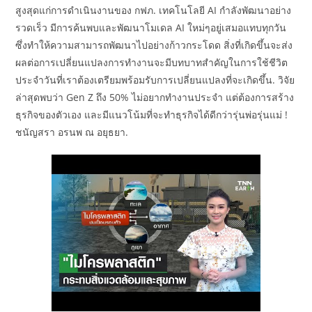
สูงสุดแก่การดำเนินงานของ กฟภ. เทคโนโลยี AI กำลังพัฒนาอย่าง
รวดเร็ว มีการค้นพบและพัฒนาโมเดล AI ใหม่ๆอยู่เสมอแทบทุกวัน
ซึ่งทำให้ความสามารถพัฒนาไปอย่างก้าวกระโดด สิ่งที่เกิดขึ้นจะส่ง
ผลต่อการเปลี่ยนแปลงการทำงานจะมีบทบาทสำคัญในการใช้ชีวิต
ประจำวันที่เราต้องเตรียมพร้อมรับการเปลี่ยนแปลงที่จะเกิดขึ้น. วิจัย
ล่าสุดพบว่า Gen Z ถึง 50% ไม่อยากทำงานประจำ แต่ต้องการสร้าง
ธุรกิจของตัวเอง และมีแนวโน้มที่จะทำธุรกิจได้ดีกว่ารุ่นพ่อรุ่นแม่ !
ชนัญสรา อรนพ ณ อยุธยา.